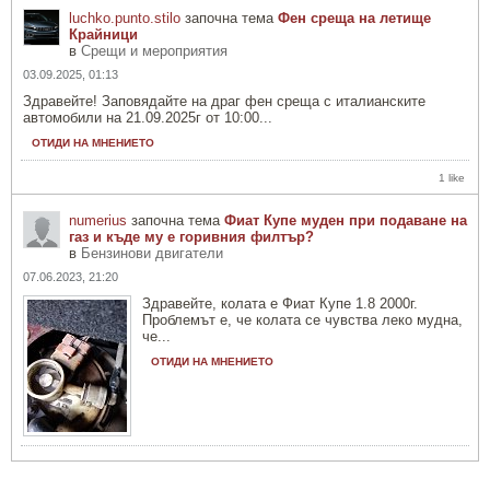
luchko.punto.stilo
започна тема
Фен среща на летище
Крайници
в
Срещи и мероприятия
03.09.2025, 01:13
Здравейте! Заповядайте на драг фен среща с италианските
автомобили на 21.09.2025г от 10:00...
ОТИДИ НА МНЕНИЕТО
1 like
numerius
започна тема
Фиат Купе муден при подаване на
газ и къде му е горивния филтър?
в
Бензинови двигатели
07.06.2023, 21:20
Здравейте, колата е Фиат Купе 1.8 2000г.
Проблемът е, че колата се чувства леко мудна,
че...
ОТИДИ НА МНЕНИЕТО