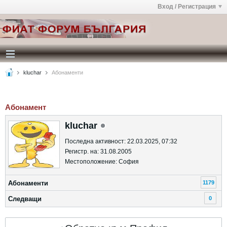
Вход / Регистрация
kluchar
Абонаменти
Абонамент
kluchar
Последна активност: 22.03.2025, 07:32
Регистр. на: 31.08.2005
Местоположение: София
Абонаменти
1179
Следващи
0