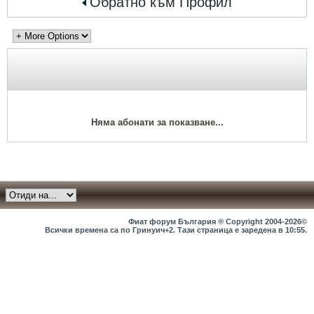
Обратно към Профил
Няма абонати за показване...
Фиат форум България ® Copyright 2004-2026©
Всички времена са по Гринуич+2. Тази страница е заредена в
10:55
.