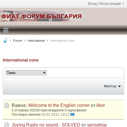
Вход / Регистрация
Forum
International
International zone
International zone
Филтър
Важна:
Welcome to the English corner
от
ilkor
5 отговора
32238 преглеждания
0 харесвания
Последно мнение
03.01.2012, 18:12
Joying Radio no sound - SOLVED
от
sensebop