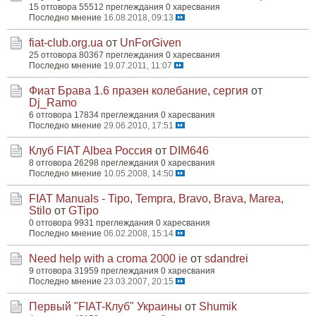
15 отговора
55512 преглеждания
0 харесвания
Последно мнение
16.08.2018, 09:13
fiat-club.org.ua
от
UnForGiven
25 отговора
80367 преглеждания
0 харесвания
Последно мнение
19.07.2011, 11:07
Фиат Брава 1.6 празен колебание, сергия
от
Dj_Ramo
6 отговора
17834 преглеждания
0 харесвания
Последно мнение
29.06.2010, 17:51
Клуб FIAT Albea Россия
от
DIM646
8 отговора
26298 преглеждания
0 харесвания
Последно мнение
10.05.2008, 14:50
FIAT Manuals - Tipo, Tempra, Bravo, Brava, Marea,
Stilo
от
GTipo
0 отговора
9931 преглеждания
0 харесвания
Последно мнение
06.02.2008, 15:14
Need help with a croma 2000 ie
от
sdandrei
9 отговора
31959 преглеждания
0 харесвания
Последно мнение
23.03.2007, 20:15
Первый "FIAT-Клуб" Украины
от
Shumik