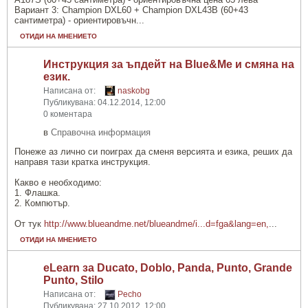
Вариант 3: Champion DXL60 + Champion DXL43B (60+43
сантиметра) - ориентировъчн...
ОТИДИ НА МНЕНИЕТО
Инструкция за ъпдейт на Blue&Me и смяна на
език.
Написана от:
naskobg
Публикувана: 04.12.2014, 12:00
0 коментара
в
Справочна информация
Понеже аз лично си поиграх да сменя версията и езика, реших да
направя тази кратка инструкция.
Какво е необходимо:
1. Флашка.
2. Компютър.
От тук
http://www.blueandme.net/blueandme/i...d=fga&lang=en,
...
ОТИДИ НА МНЕНИЕТО
eLearn за Ducato, Doblo, Panda, Punto, Grande
Punto, Stilo
Написана от:
Pecho
Публикувана: 27.10.2012, 12:00