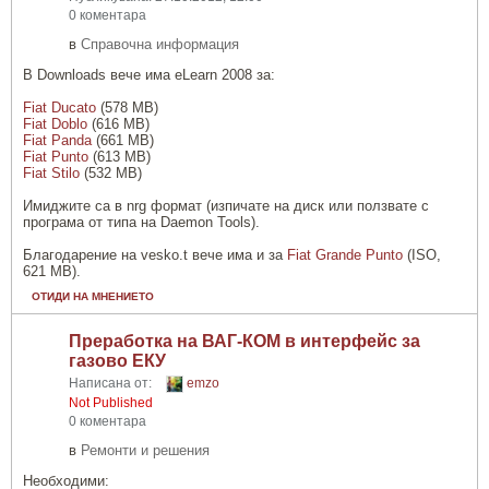
0 коментара
в
Справочна информация
В Downloads вече има eLearn 2008 за:
Fiat Ducato
(578 MB)
Fiat Doblo
(616 MB)
Fiat Panda
(661 MB)
Fiat Punto
(613 MB)
Fiat Stilo
(532 MB)
Имиджите са в nrg формат (изпичате на диск или ползвате с
програма от типа на Daemon Tools).
Благодарение на vesko.t вече има и за
Fiat Grande Punto
(ISO,
621 MB).
ОТИДИ НА МНЕНИЕТО
Преработка на ВАГ-КОМ в интерфейс за
газово ЕКУ
Написана от:
emzo
Not Published
0 коментара
в
Ремонти и решения
Необходими: