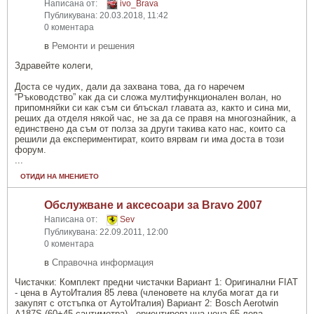
Написана от:
ivo_Brava
Публикувана: 20.03.2018, 11:42
0 коментара
в
Ремонти и решения
Здравейте колеги,
Доста се чудих, дали да захвана това, да го наречем
“Ръководство” как да си сложа мултифункционален волан, но
припомняйки си как съм си блъскал главата аз, както и сина ми,
реших да отделя някой час, не за да се правя на многознайник, а
единствено да съм от полза за други такива като нас, които са
решили да експериментират, които вярвам ги има доста в този
форум.
...
ОТИДИ НА МНЕНИЕТО
Обслужване и аксесоари за Bravo 2007
Написана от:
Sev
Публикувана: 22.09.2011, 12:00
0 коментара
в
Справочна информация
Чистачки: Комплект предни чистачки Вариант 1: Оригинални FIAT
- цена в АутоИталия 85 лева (членовете на клуба могат да ги
закупят с отстъпка от АутоИталия) Вариант 2: Bosch Aerotwin
A187S (60+45 сантиметра) - ориентировъчна цена 65 лева