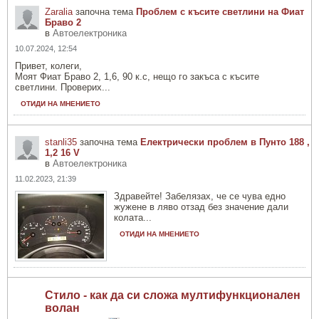
Zaralia
започна тема
Проблем с късите светлини на Фиат
Браво 2
в
Автоелектроника
10.07.2024, 12:54
Привет, колеги,
Моят Фиат Браво 2, 1,6, 90 к.с, нещо го закъса с късите
светлини. Проверих...
ОТИДИ НА МНЕНИЕТО
stanli35
започна тема
Електрически проблем в Пунто 188 ,
1,2 16 V
в
Автоелектроника
11.02.2023, 21:39
Здравейте! Забелязах, че се чува едно
жужене в ляво отзад без значение дали
колата...
ОТИДИ НА МНЕНИЕТО
Стило - как да си сложа мултифункционален
волан