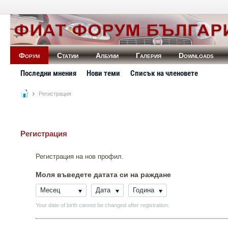
Форум
Статии
Албуми
Галерия
Downloads
Последни мнения
Нови теми
Списък на членовете
Регистрация
Регистрация
Регистрация на нов профил.
Моля въведете датата си на раждане
Месец
Дата
Година
Your date of birth cannot be changed after registration.