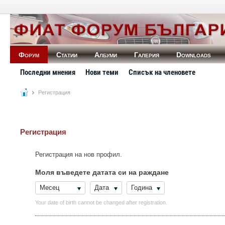
Форум
Статии
Албуми
Галерия
Downloads
Последни мнения
Нови теми
Списък на членовете
Регистрация
Регистрация
Регистрация на нов профил.
Моля въведете датата си на раждане
Месец
Дата
Година
Your date of birth cannot be changed after registration.