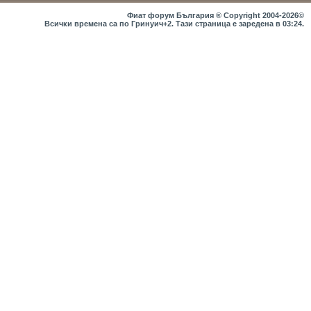
Фиат форум България ® Copyright 2004-2026©
Всички времена са по Гринуич+2. Тази страница е заредена в
03:24
.