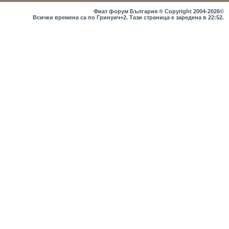
Фиат форум България ® Copyright 2004-2026©
Всички времена са по Гринуич+2. Тази страница е заредена в
22:52
.