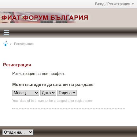
Вход / Регистрация
Регистрация
Регистрация
Регистрация на нов профил.
Моля въведете датата си на раждане
Your date of birth cannot be changed after registration.