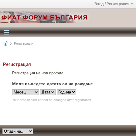
Вход / Регистрация
Регистрация
Регистрация
Регистрация на нов профил.
Моля въведете датата си на раждане
Your date of birth cannot be changed after registration.