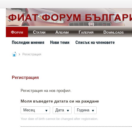
Форум
Статии
Албуми
Галерия
Downloads
Последни мнения
Нови теми
Списък на членовете
Регистрация
Регистрация
Регистрация на нов профил.
Моля въведете датата си на раждане
Месец
Дата
Година
Your date of birth cannot be changed after registration.