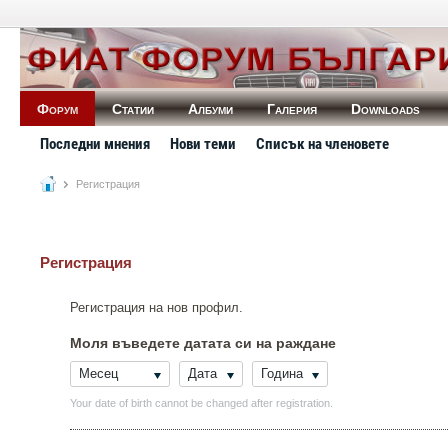
Форум
Статии
Албуми
Галерия
Downloads
Последни мнения
Нови теми
Списък на членовете
Регистрация
Регистрация
Регистрация на нов профил.
Моля въведете датата си на раждане
Месец
Дата
Година
Your date of birth cannot be changed after registration.