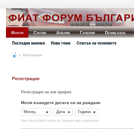
Форум
Статии
Албуми
Галерия
Downloads
Последни мнения
Нови теми
Списък на членовете
Регистрация
Регистрация
Регистрация на нов профил.
Моля въведете датата си на раждане
Месец
Дата
Година
Your date of birth cannot be changed after registration.