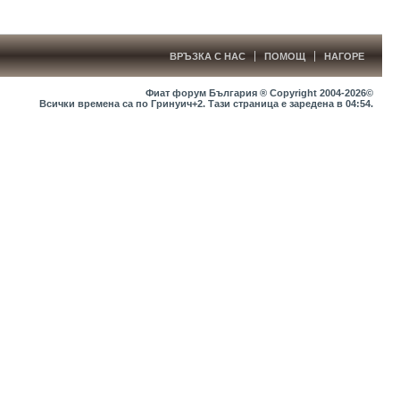
ВРЪЗКА С НАС
ПОМОЩ
НАГОРЕ
Фиат форум България ® Copyright 2004-2026©
Всички времена са по Гринуич+2. Тази страница е заредена в
04:54
.