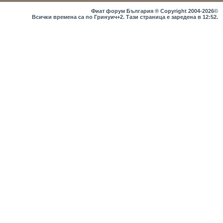
Фиат форум България ® Copyright 2004-2026©
Всички времена са по Гринуич+2. Тази страница е заредена в
12:52
.