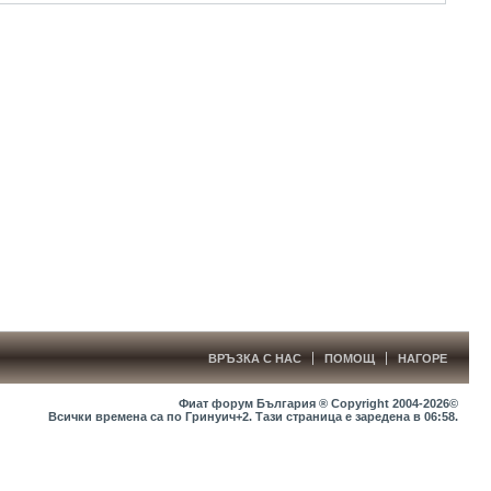
ВРЪЗКА С НАС
ПОМОЩ
НАГОРЕ
Фиат форум България ® Copyright 2004-2026©
Всички времена са по Гринуич+2. Тази страница е заредена в
06:58
.