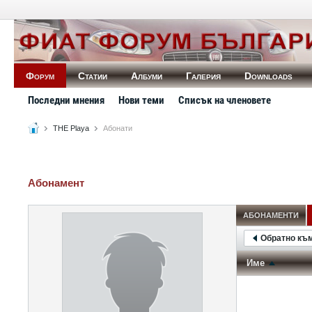
Форум
Статии
Албуми
Галерия
Downloads
Последни мнения
Нови теми
Списък на членовете
THE Playa
Абонати
Абонамент
АБОНАМЕНТИ
Обратно къ
Име