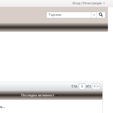
Вход / Регистрация
Стр.
of
1
Последна активност
...