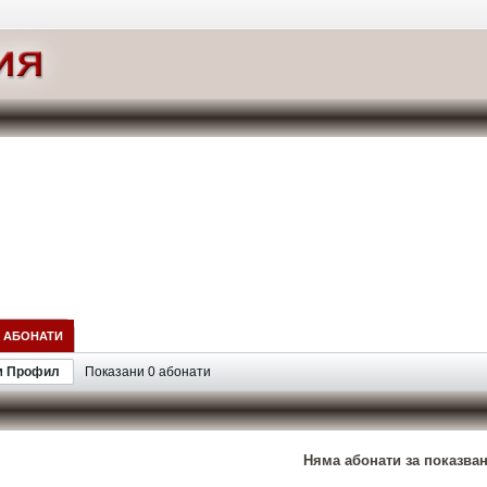
АБОНАТИ
м Профил
Показани
0
абонати
Няма абонати за показване