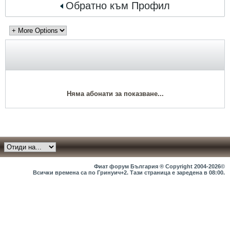
Обратно към Профил
Няма абонати за показване...
Фиат форум България ® Copyright 2004-2026©
Всички времена са по Гринуич+2. Тази страница е заредена в
08:00
.