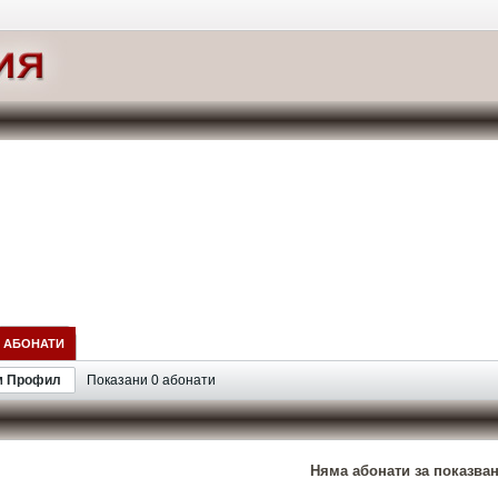
АБОНАТИ
м Профил
Показани
0
абонати
Няма абонати за показване