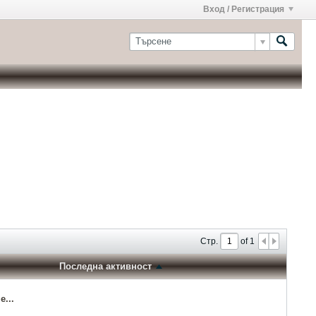
Вход / Регистрация
Стр.
of
1
Последна активност
...