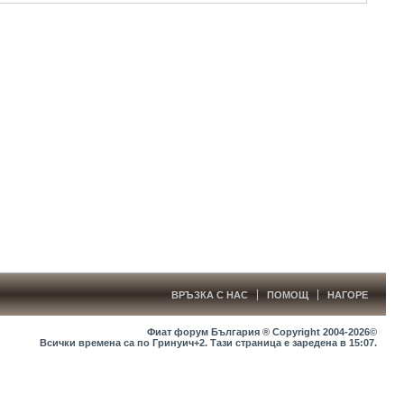
ВРЪЗКА С НАС
ПОМОЩ
НАГОРЕ
Фиат форум България ® Copyright 2004-2026©
Всички времена са по Гринуич+2. Тази страница е заредена в
15:07
.