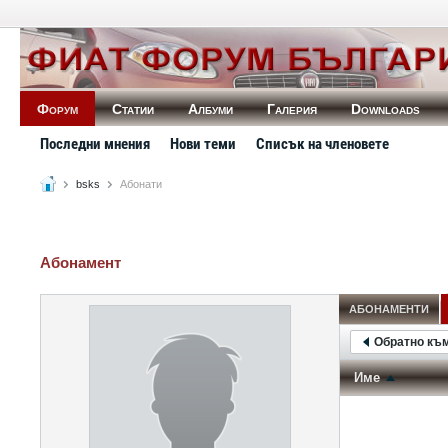
Форум
Статии
Албуми
Галерия
Downloads
Последни мнения
Нови теми
Списък на членовете
bsks
Абонати
Абонамент
АБОНАМЕНТИ
Обратно къ
Име