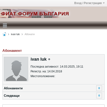
Вход / Регистрация
ivan luk
Абонати
Абонамент
ivan luk
Последна активност: 14.03.2025, 19:11
Регистр. на: 14.04.2018
Местоположение:
Абонаменти
0
Следващи
0