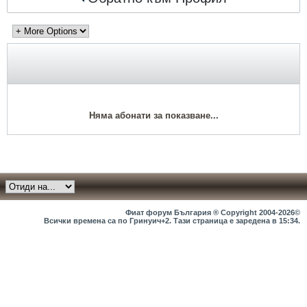
Няма абонати за показване...
Фиат форум България ® Copyright 2004-2026©
Всички времена са по Гринуич+2. Тази страница е заредена в
15:34
.