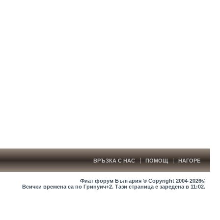
ВРЪЗКА С НАС
ПОМОЩ
НАГОРЕ
Фиат форум България ® Copyright 2004-2026©
Всички времена са по Гринуич+2. Тази страница е заредена в
11:02
.