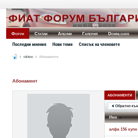
Форум
Статии
Албуми
Галерия
Downloads
Последни мнения
Нови теми
Списък на членовете
vikitoo
Абонаменти
Абонамент
АБОНАМЕНТИ
Обратно къ
Име
алфа 156 купе