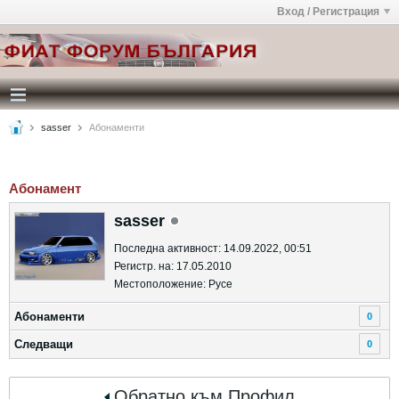
Вход / Регистрация
sasser
Абонаменти
Абонамент
sasser
Последна активност: 14.09.2022, 00:51
Регистр. на: 17.05.2010
Местоположение: Русе
Абонаменти
0
Следващи
0
Обратно към Профил