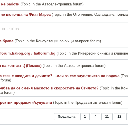
 не работи
(Topic in the
Автоелектроника
forum)
 не включва на Фиат Мареа
(Topic in the
Отопление, Охлаждане, Клима
subscription
а брава
(Topic in the
Консултации по общи въпроси
forum)
orum.fiat-bg.org / fiatforum.bg
(Topic in the
Интересни снимки и клипове
 на контакт :( (Помощ)
(Topic in the
Автоелектроника
forum)
а тези с шкодите и дачиите? ...или за самочувствието на водача
(Top
forum)
рябва да се сменя маслото в скоростите на Стилото?
(Topic in the
Кон
си
forum)
оректни продавачи/купувачи
(Topic in the
Продавам авточасти
forum)
Предишна
1
4
11
12