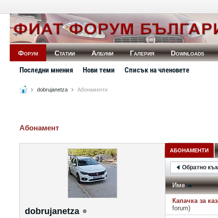
Форум
Статии
Албуми
Галерия
Downloads
Последни мнения
Нови теми
Списък на членовете
dobrujanetza
Абонаменти
Абонамент
АБОНАМЕНТИ
Обратно къ
Име
Капачка за ка
forum)
dobrujanetza