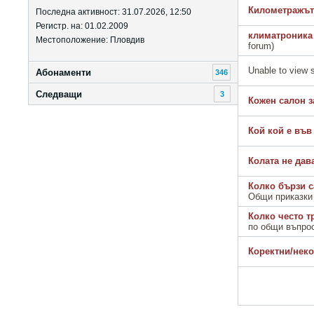
Километражът
Последна активност: 31.07.2026, 12:50
Регистр. на: 01.02.2009
климатроника
Местоположение: Пловдив
forum)
Unable to view 
Абонаменти
346
Следващи
3
Кожен салон з
Кой кой е във f
Колата не дава
Колко бързи с
Общи приказки
Колко често т
по общи въпро
Коректни/нек