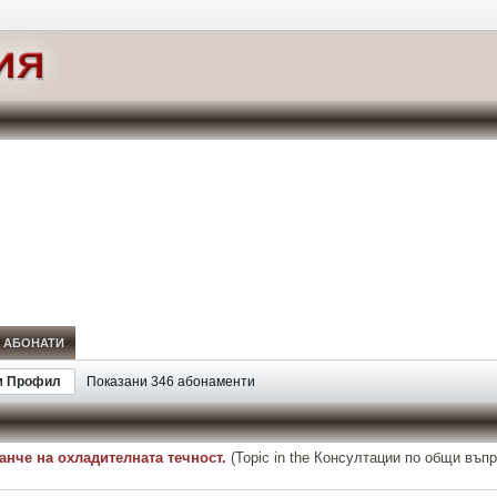
АБОНАТИ
м Профил
Показани
346
абонаменти
занче на охладителната течност.
(Topic in the
Консултации по общи въп