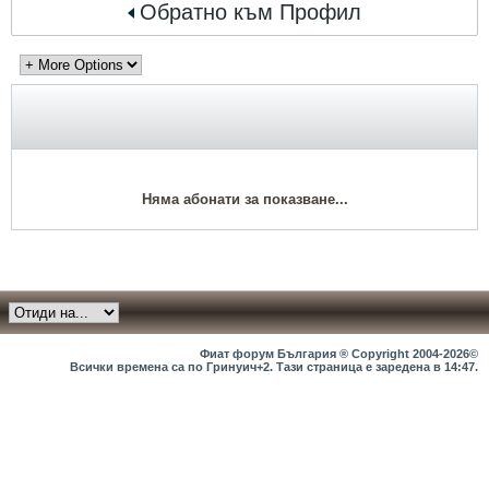
Обратно към Профил
Няма абонати за показване...
Фиат форум България ® Copyright 2004-2026©
Всички времена са по Гринуич+2. Тази страница е заредена в
14:47
.