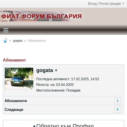
Вход / Регистрация
gogata
Абонаменти
Абонамент
gogata
Последна активност: 17.02.2025, 14:52
Регистр. на: 03.04.2005
Местоположение: Пловдив
Абонаменти
1
Следващи
0
Обратно към Профил