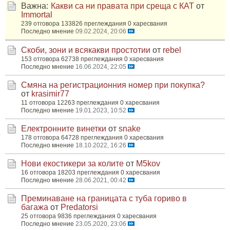
Важна:
Какви са ни правата при среща с КАТ
от
Immortal
239 отговора
133826 преглеждания
0 харесвания
Последно мнение
09.02.2024, 20:06
Скоби, зони и всякакви простотии
от
rebel
153 отговора
62738 преглеждания
0 харесвания
Последно мнение
16.06.2024, 22:05
Смяна на регистрационния номер при покупка?
от
krasimir77
11 отговора
12263 преглеждания
0 харесвания
Последно мнение
19.01.2023, 10:52
Електронните винетки
от
snake
178 отговора
64728 преглеждания
0 харесвания
Последно мнение
18.10.2022, 16:26
Нови екостикери за колите
от
M5kov
16 отговора
18203 преглеждания
0 харесвания
Последно мнение
28.06.2021, 00:42
Преминаване на границата с туба гориво в
багажа
от
Predatorsi
25 отговора
9836 преглеждания
0 харесвания
Последно мнение
23.05.2020, 23:06