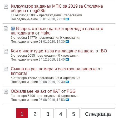
Калкулатор за данък МПС за 2019 за Столична
община
от
ogi28b
11 отговора
10007 преглеждания
0 харесвания
Последно мнение
08.01.2020, 22:10
Въпрос относно данък и преглед в началото
на годината
от
Huku
6 отговора
14770 преглеждания
0 харесвания
Последно мнение
03.01.2020, 14:30
Коя е институцията за изплащане на щета.
от
BO
6 отговора
6055 преглеждания
0 харесвания
Последно мнение
24.12.2019, 21:40
Смяна на рег. номера и електронна винетка
от
Immortal
5 отговора
16802 преглеждания
0 харесвания
Последно мнение
30.08.2019, 09:30
Обжалване на акт от КАТ
от
PSG
3 отговора
5496 преглеждания
0 харесвания
Последно мнение
06.08.2019, 12:53
1
2
3
4
5
Следваща