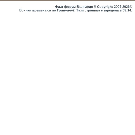
Фиат форум България ® Copyright 2004-2026©
Всички времена са по Гринуич+2. Тази страница е заредена в
09:14
.