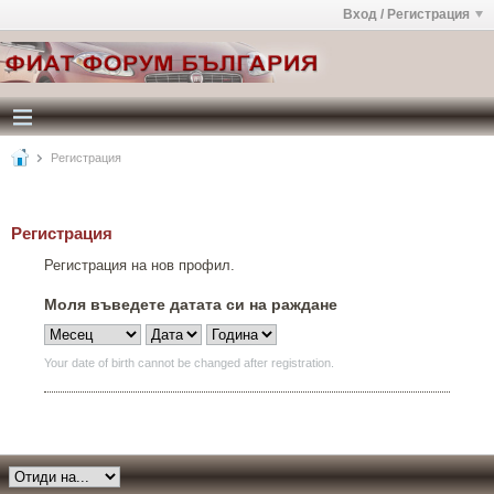
Вход / Регистрация
Регистрация
Регистрация
Регистрация на нов профил.
Моля въведете датата си на раждане
Your date of birth cannot be changed after registration.