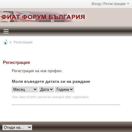
Вход / Регистрация
Регистрация
Регистрация
Регистрация на нов профил.
Моля въведете датата си на раждане
Your date of birth cannot be changed after registration.