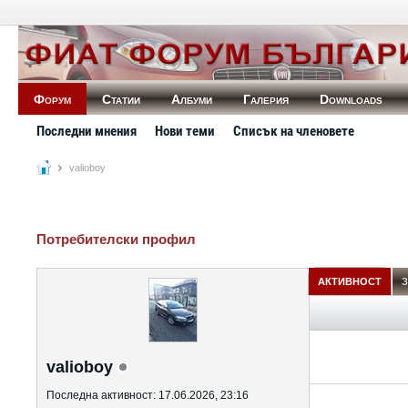
Форум
Статии
Албуми
Галерия
Downloads
Последни мнения
Нови теми
Списък на членовете
valioboy
Потребителски профил
АКТИВНОСТ
З
valioboy
Последна активност: 17.06.2026, 23:16