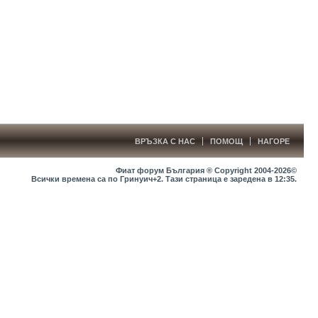
ВРЪЗКА С НАС
ПОМОЩ
НАГОРЕ
Фиат форум България ® Copyright 2004-2026©
Всички времена са по Гринуич+2. Тази страница е заредена в
12:35
.