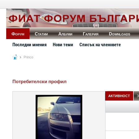
Форум
Статии
Албуми
Галерия
Downloads
Последни мнения
Нови теми
Списък на членовете
Princo
Потребителски профил
АКТИВНОСТ
З