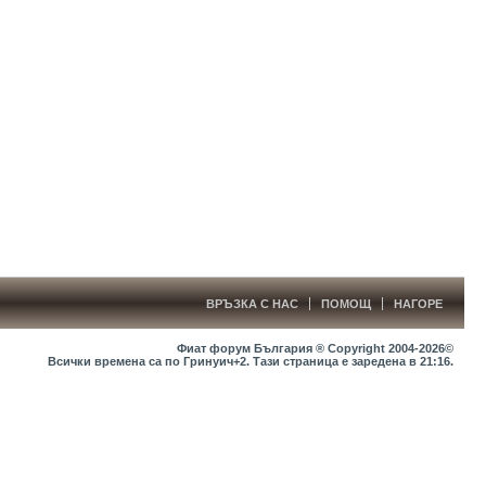
ВРЪЗКА С НАС
ПОМОЩ
НАГОРЕ
Фиат форум България ® Copyright 2004-2026©
Всички времена са по Гринуич+2. Тази страница е заредена в
21:16
.