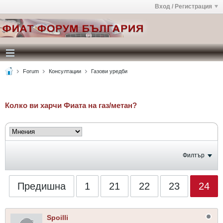
Вход / Регистрация
Forum
Консултации
Газови уредби
Колко ви харчи Фиата на газ/метан?
Филтър
Предишна
1
21
22
23
24
Spoilli