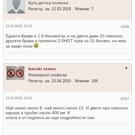
Бута детска количка
Регистр. на:
12.03.2019
Мнения:
7
12.03.2019, 19:25
#346
Едната брава е 1.6 бензин/гас и на двете дава 10 смесено,
другата брава е проектна 2.0HGT пука си 15 бензин, но има
за какво поне
banski starec
Напреднал шофьор
Регистр. на:
23.04.2010
Мнения:
184
12.03.2019, 20:01
#347
Най ниско около 8, най много около 12. И двете при смесено
каране и пробег около 400 км. К
олата е от подписа,за още подробности там.