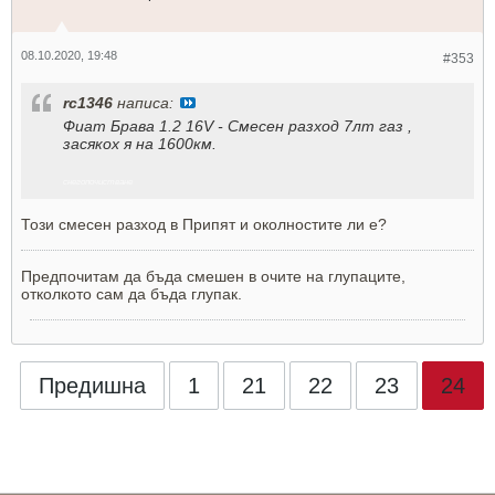
08.10.2020, 19:48
#353
rc1346
написа:
Фиат Брава 1.2 16V - Смесен разход 7лт газ ,
засякох я на 1600км.
снегопочистване
Този смесен разход в Припят и околностите ли е?
Предпочитам да бъда смешен в очите на глупаците,
отколкото сам да бъда глупак.
Предишна
1
21
22
23
24