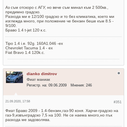
Аз съм отскоро с АГУ, но вече съм минал към 2 500кв.,
предимно градско.
Разхода ми е 12/100 градско и то без климатика, което ми
изглежда много, при положение че бензин беше към 8.5 -
9/100.
Браво 1.4 t-jet 120 к.с.
Tipo 1.4 i.e. 92g. 160A1.046 -ex
Chevrolet Tacuma 1.4 - ex
Fiat Bravo 1.4 120k.с.
dianko dimitrov
Фиат маниак
Регистр. на:
09.06.2009
Мнения:
246
21.09.2020, 17:58
#351
Фиат Браво 2009 - 1.4-бензин,газ-90 коня. Харчи-градско на
газ-9,извънградско 7,5 на 100. Не се наема много,но пък
разхода ме задоволява.