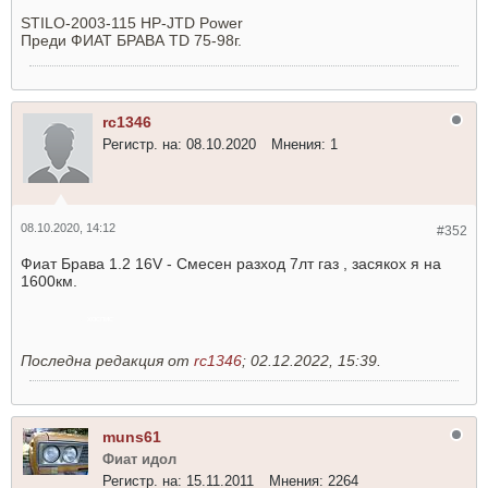
STILO-2003-115 HP-JTD Power
Преди ФИАТ БРАВА TD 75-98г.
rc1346
Регистр. на:
08.10.2020
Мнения:
1
08.10.2020, 14:12
#352
Фиат Брава 1.2 16V - Смесен разход 7лт газ , засякох я на
1600км.
снегопочистване
хоспис
Последна редакция от
rc1346
;
02.12.2022, 15:39
.
muns61
Фиат идол
Регистр. на:
15.11.2011
Мнения:
2264