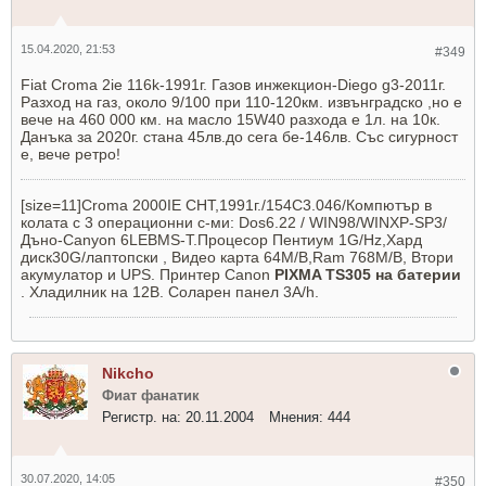
15.04.2020, 21:53
#349
Fiat Croma 2ie 116k-1991г. Газов инжекцион-Diego g3-2011г.
Разход на газ, около 9/100 при 110-120км. извънградско ,но е
вече на 460 000 км. на масло 15W40 разхода е 1л. на 10к.
Данъка за 2020г. стана 45лв.до сега бе-146лв. Със сигурност
е, вече ретро!
[size=11]Croma 2000IE CHT,1991г./154C3.046/Компютър в
колата с 3 операционни с-ми: Dos6.22 / WIN98/WINXP-SP3/
Дъно-Canyon 6LEBMS-T.Процесор Пентиум 1G/Hz,Хард
диск30G/лаптопски , Видео карта 64М/B,Ram 768М/B, Bтори
акумулатор и UPS. Принтер Canon
PIXMA TS305 на батерии
. Хладилник на 12В. Соларен панел 3А/h.
Nikcho
Фиат фанатик
Регистр. на:
20.11.2004
Мнения:
444
30.07.2020, 14:05
#350