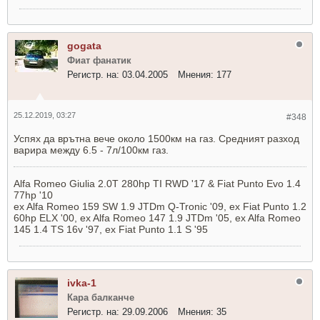
gogata
Фиат фанатик
Регистр. на:
03.04.2005
Мнения:
177
25.12.2019, 03:27
#348
Успях да врътна вече около 1500км на газ. Средният разход
варира между 6.5 - 7л/100км газ.
Alfa Romeo Giulia 2.0T 280hp TI RWD '17 & Fiat Punto Evo 1.4
77hp '10
ex Alfa Romeo 159 SW 1.9 JTDm Q-Tronic '09, ex Fiat Punto 1.2
60hp ELX '00, ex Alfa Romeo 147 1.9 JTDm '05, ex Alfa Romeo
145 1.4 TS 16v '97, ex Fiat Punto 1.1 S '95
ivka-1
Кара балканче
Регистр. на:
29.09.2006
Мнения:
35