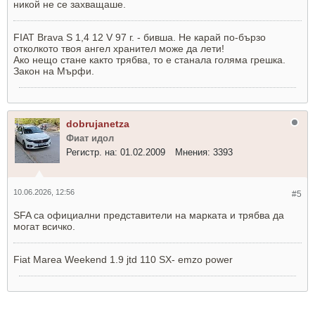
никой не се захващаше.
FIAT Brava S 1,4 12 V 97 г. - бивша. Не карай по-бързо
отколкото твоя ангел хранител може да лети!
Ако нещо стане както трябва, то е станала голяма грешка.
Закон на Мърфи.
dobrujanetza
Фиат идол
Регистр. на:
01.02.2009
Мнения:
3393
10.06.2026, 12:56
#5
SFA са официални представители на марката и трябва да
могат всичко.
Fiat Marea Weekend 1.9 jtd 110 SX- еmzo power