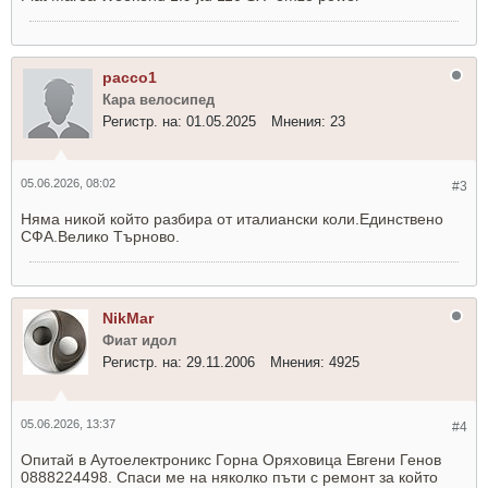
pacco1
Кара велосипед
Регистр. на:
01.05.2025
Мнения:
23
05.06.2026, 08:02
#3
Няма никой който разбира от италиански коли.Единствено
СФА.Велико Търново.
NikMar
Фиат идол
Регистр. на:
29.11.2006
Мнения:
4925
05.06.2026, 13:37
#4
Опитай в Аутоелектроникс Горна Оряховица Евгени Генов
0888224498. Спаси ме на няколко пъти с ремонт за който