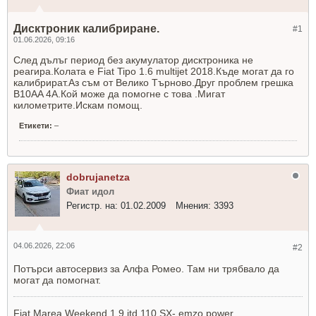
Дисктроник калибриране.
#1
01.06.2026, 09:16
След дълъг период без акумулатор дисктроника не
реагира.Колата е Fiat Tipo 1.6 multijet 2018.Къде могат да го
калибрират.Аз съм от Велико Търново.Друг проблем грешка
B10AA 4A.Кой може да помогне с това .Мигат
километрите.Искам помощ.
Етикети:
–
dobrujanetza
Фиат идол
Регистр. на:
01.02.2009
Мнения:
3393
04.06.2026, 22:06
#2
Потърси автосервиз за Алфа Ромео. Там ни трябвало да
могат да помогнат.
Fiat Marea Weekend 1.9 jtd 110 SX- еmzo power