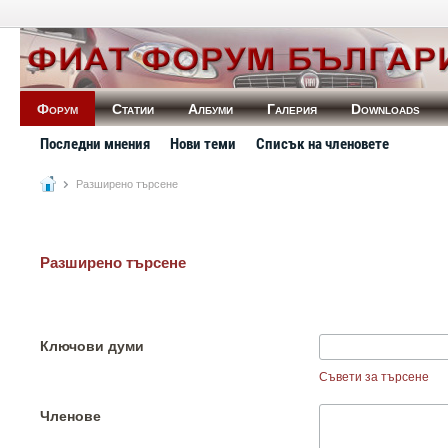
Форум
Статии
Албуми
Галерия
Downloads
Последни мнения
Нови теми
Списък на членовете
Разширено търсене
Разширено търсене
Ключови думи
Съвети за търсене
Членове