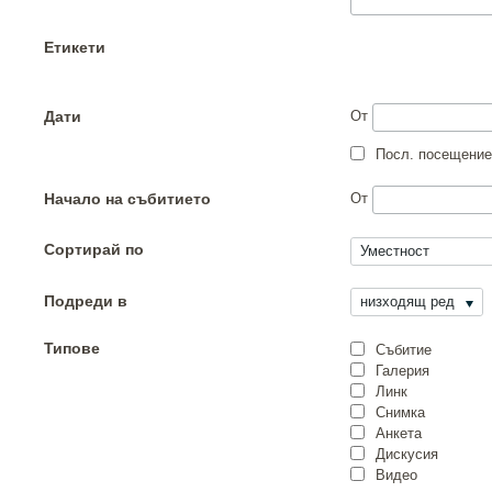
Етикети
Дати
От
Посл. посещение
Начало на събитието
От
Сортирай по
Уместност
Подреди в
низходящ ред
Типове
Събитие
Галерия
Линк
Снимка
Анкета
Дискусия
Видео